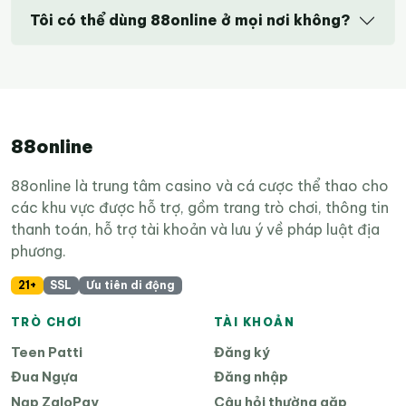
Tôi có thể dùng 88online ở mọi nơi không?
88online
88online là trung tâm casino và cá cược thể thao cho
các khu vực được hỗ trợ, gồm trang trò chơi, thông tin
thanh toán, hỗ trợ tài khoản và lưu ý về pháp luật địa
phương.
21+
SSL
Ưu tiên di động
TRÒ CHƠI
TÀI KHOẢN
Teen Patti
Đăng ký
Đua Ngựa
Đăng nhập
Nạp ZaloPay
Câu hỏi thường gặp