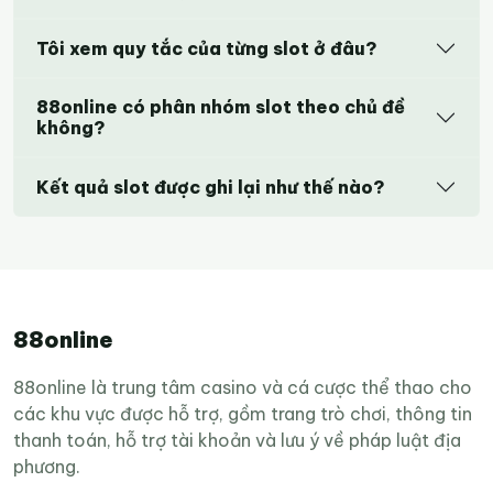
Tôi xem quy tắc của từng slot ở đâu?
88online có phân nhóm slot theo chủ đề
không?
Kết quả slot được ghi lại như thế nào?
88online
88online là trung tâm casino và cá cược thể thao cho
các khu vực được hỗ trợ, gồm trang trò chơi, thông tin
thanh toán, hỗ trợ tài khoản và lưu ý về pháp luật địa
phương.