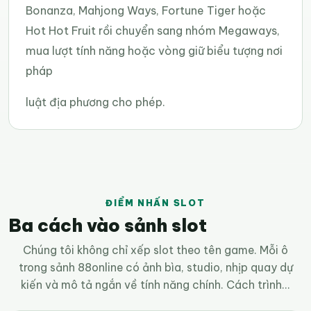
Bonanza, Mahjong Ways, Fortune Tiger hoặc
Hot Hot Fruit rồi chuyển sang nhóm Megaways,
mua lượt tính năng hoặc vòng giữ biểu tượng nơi
pháp
luật địa phương cho phép.
ĐIỂM NHẤN SLOT
Ba cách vào sảnh slot
Chúng tôi không chỉ xếp slot theo tên game. Mỗi ô
trong sảnh 88online có ảnh bìa, studio, nhịp quay dự
kiến và mô tả ngắn về tính năng chính. Cách trình...