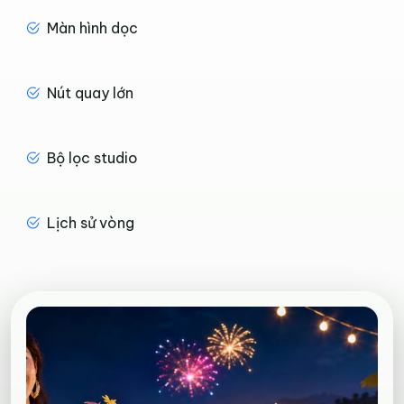
Màn hình dọc
Nút quay lớn
Bộ lọc studio
Lịch sử vòng