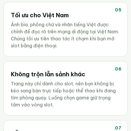
05
Tối ưu cho Việt Nam
Ảnh bìa, phông chữ và nhãn tiếng Việt được
chỉnh để đọc rõ trên mạng di động tại Việt Nam.
Chúng tôi ưu tiên thao tác ít chạm khi bạn mở
slot bằng điện thoại.
06
Không trộn lẫn sảnh khác
Trang này chỉ dành cho slot, nên bạn không bị
kéo sang bàn trực tiếp hoặc thể thao khi đang
tìm phòng quay. Luồng chọn game giữ trọng
tâm vào vòng slot.
07