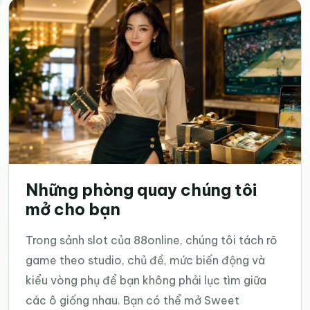
Những phòng quay chúng tôi
mở cho bạn
Trong sảnh slot của 88online, chúng tôi tách rõ
game theo studio, chủ đề, mức biến động và
kiểu vòng phụ để bạn không phải lục tìm giữa
các ô giống nhau. Bạn có thể mở Sweet