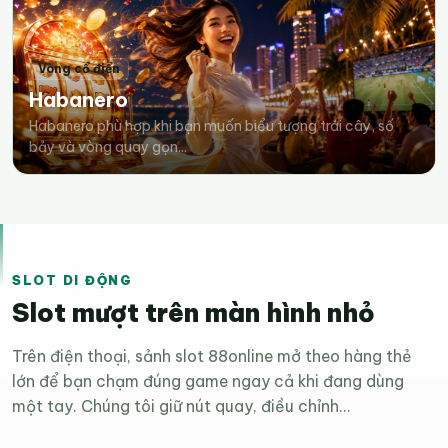
Vòng cổ điển
Habanero
Habanero phù hợp khi bạn muốn biểu tượng trái cây, số
bảy và vòng quay gọn...
SLOT DI ĐỘNG
Slot mượt trên màn hình nhỏ
Trên điện thoại, sảnh slot 88online mở theo hàng thẻ
lớn để bạn chạm đúng game ngay cả khi đang dùng
một tay. Chúng tôi giữ nút quay, điều chỉnh...