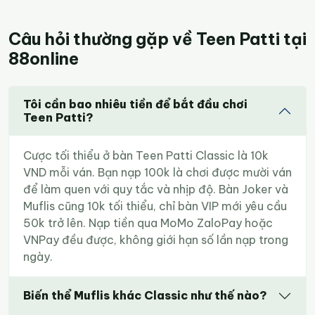
Câu hỏi thường gặp về Teen Patti tại
88online
Tôi cần bao nhiêu tiền để bắt đầu chơi
Teen Patti?
Cược tối thiểu ở bàn Teen Patti Classic là 10k
VND mỗi ván. Bạn nạp 100k là chơi được mười ván
để làm quen với quy tắc và nhịp độ. Bàn Joker và
Muflis cũng 10k tối thiểu, chỉ bàn VIP mới yêu cầu
50k trở lên. Nạp tiền qua MoMo ZaloPay hoặc
VNPay đều được, không giới hạn số lần nạp trong
ngày.
Biến thể Muflis khác Classic như thế nào?