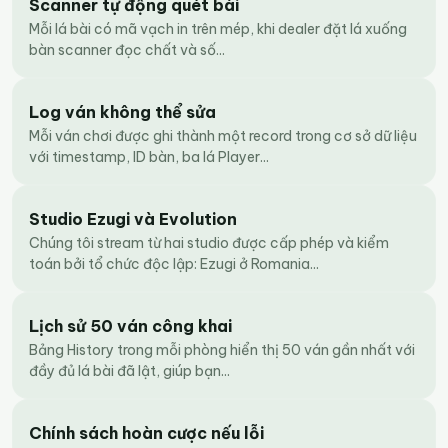
Scanner tự động quét bài
Mỗi lá bài có mã vạch in trên mép, khi dealer đặt lá xuống
bàn scanner đọc chất và số...
Log ván không thể sửa
Mỗi ván chơi được ghi thành một record trong cơ sở dữ liệu
với timestamp, ID bàn, ba lá Player...
Studio Ezugi và Evolution
Chúng tôi stream từ hai studio được cấp phép và kiểm
toán bởi tổ chức độc lập: Ezugi ở Romania...
Lịch sử 50 ván công khai
Bảng History trong mỗi phòng hiển thị 50 ván gần nhất với
đầy đủ lá bài đã lật, giúp bạn...
Chính sách hoàn cược nếu lỗi