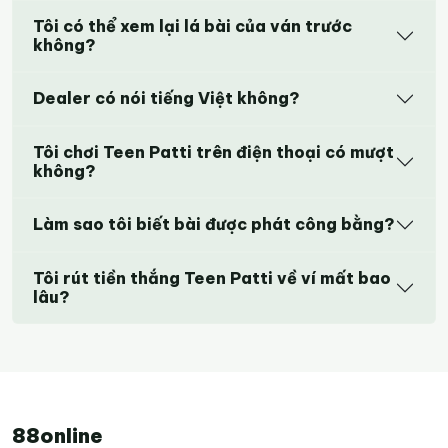
Tôi có thể xem lại lá bài của ván trước
không?
Dealer có nói tiếng Việt không?
Tôi chơi Teen Patti trên điện thoại có mượt
không?
Làm sao tôi biết bài được phát công bằng?
Tôi rút tiền thắng Teen Patti về ví mất bao
lâu?
88online