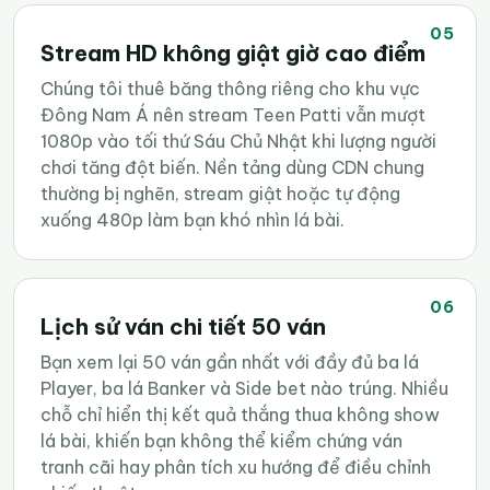
05
Stream HD không giật giờ cao điểm
Chúng tôi thuê băng thông riêng cho khu vực
Đông Nam Á nên stream Teen Patti vẫn mượt
1080p vào tối thứ Sáu Chủ Nhật khi lượng người
chơi tăng đột biến. Nền tảng dùng CDN chung
thường bị nghẽn, stream giật hoặc tự động
xuống 480p làm bạn khó nhìn lá bài.
06
Lịch sử ván chi tiết 50 ván
Bạn xem lại 50 ván gần nhất với đầy đủ ba lá
Player, ba lá Banker và Side bet nào trúng. Nhiều
chỗ chỉ hiển thị kết quả thắng thua không show
lá bài, khiến bạn không thể kiểm chứng ván
tranh cãi hay phân tích xu hướng để điều chỉnh