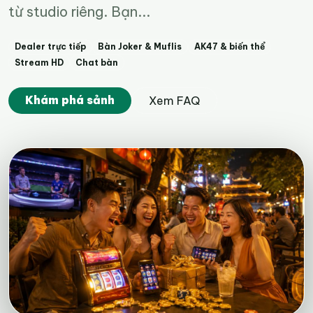
từ studio riêng. Bạn...
Dealer trực tiếp
Bàn Joker & Muflis
AK47 & biến thể
Stream HD
Chat bàn
Khám phá sảnh
Xem FAQ