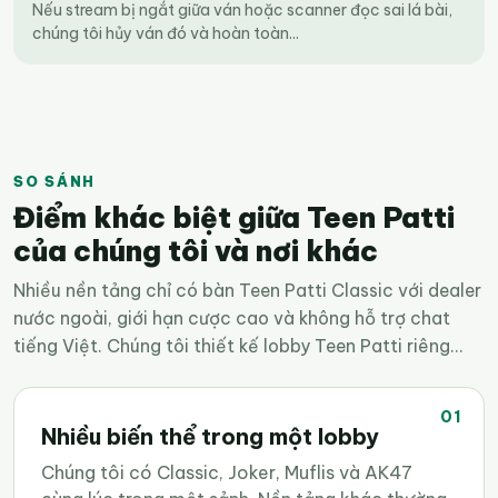
Nếu stream bị ngắt giữa ván hoặc scanner đọc sai lá bài,
chúng tôi hủy ván đó và hoàn toàn...
SO SÁNH
Điểm khác biệt giữa Teen Patti
của chúng tôi và nơi khác
Nhiều nền tảng chỉ có bàn Teen Patti Classic với dealer
nước ngoài, giới hạn cược cao và không hỗ trợ chat
tiếng Việt. Chúng tôi thiết kế lobby Teen Patti riêng...
01
Nhiều biến thể trong một lobby
Chúng tôi có Classic, Joker, Muflis và AK47