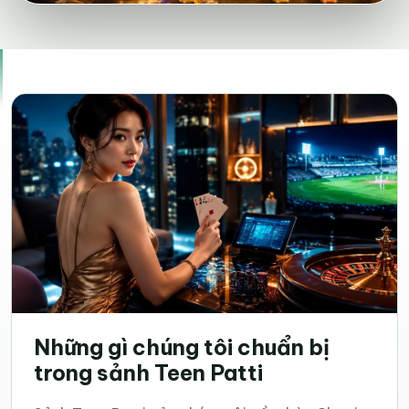
Những gì chúng tôi chuẩn bị
trong sảnh Teen Patti