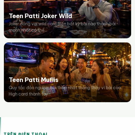
JOKER
Teen Patti Joker Wild
Joker đóng vai wild card biến bất kỳ bài nào thành bài
mạnh nhất có thể...
MUFLIS
Teen Patti Muflis
Quy tắc đảo ngược: bài thấp nhất thắng thay vì bài cao.
High card thành tay...
TRÊN ĐIỆN THOẠI