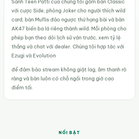
Sảnh Teen Patti của chúng tôi gồm bàn Classic
với cược Side, phòng Joker cho người thích wild
card, bàn Muflis đảo ngược thứ hạng bài và bàn
AK47 biến ba lá riêng thành wild. Mỗi phòng cho
phép bạn theo dõi lịch sử ván trước, xem tỷ lệ
thắng và chat với dealer. Chúng tôi hợp tác với
Ezugi và Evolution
để đảm bảo stream không giật lag, âm thanh rõ
ràng và bàn luôn có chỗ ngồi trong giờ cao
điểm tối.
NỔI BẬT