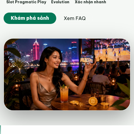
Slot Pragmatic Play
Evolution
Xác nhận nhanh
Khám phá sảnh
Xem FAQ