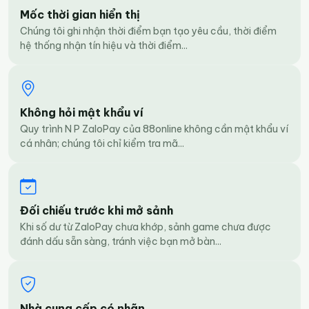
Mốc thời gian hiển thị
Chúng tôi ghi nhận thời điểm bạn tạo yêu cầu, thời điểm
hệ thống nhận tín hiệu và thời điểm...
Không hỏi mật khẩu ví
Quy trình N P ZaloPay của 88online không cần mật khẩu ví
cá nhân; chúng tôi chỉ kiểm tra mã...
Đối chiếu trước khi mở sảnh
Khi số dư từ ZaloPay chưa khớp, sảnh game chưa được
đánh dấu sẵn sàng, tránh việc bạn mở bàn...
Nhà cung cấp có nhãn