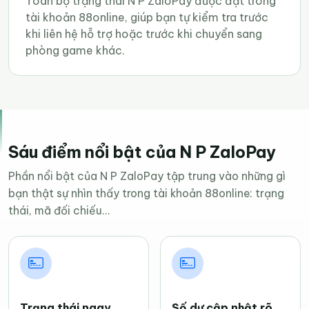
Toàn bộ trạng thái N P ZaloPay được đặt trong
tài khoản 88online, giúp bạn tự kiểm tra trước
khi liên hệ hỗ trợ hoặc trước khi chuyển sang
phòng game khác.
Sáu điểm nổi bật của N P ZaloPay
Phần nổi bật của N P ZaloPay tập trung vào những gì
bạn thật sự nhìn thấy trong tài khoản 88online: trạng
thái, mã đối chiếu...
Trạng thái ngay
Số dư cập nhật rõ