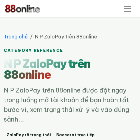
88online
Trang chủ
N P ZaloPay trên 88online
CATEGORY REFERENCE
N P ZaloPay trên
88online
N P ZaloPay trên 88online được đặt ngay
trong luồng mở tài khoản để bạn hoàn tất
bước ví, xem trạng thái xử lý và vào đúng
sảnh...
ZaloPay rõ trạng thái
Baccarat trực tiếp