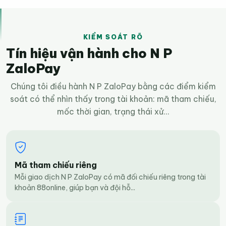
KIỂM SOÁT RÕ
Tín hiệu vận hành cho N P
ZaloPay
Chúng tôi điều hành N P ZaloPay bằng các điểm kiểm
soát có thể nhìn thấy trong tài khoản: mã tham chiếu,
mốc thời gian, trạng thái xử...
Mã tham chiếu riêng
Mỗi giao dịch N P ZaloPay có mã đối chiếu riêng trong tài
khoản 88online, giúp bạn và đội hỗ...